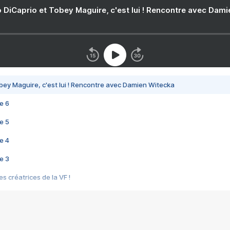
 DiCaprio et Tobey Maguire, c'est lui ! Rencontre avec Dam
bey Maguire, c'est lui ! Rencontre avec Damien Witecka
e 6
e 5
e 4
e 3
s créatrices de la VF !
e 2
e 1