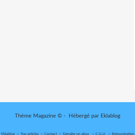
Thème Magazine © - Hébergé par
Eklablog
r Eklablog
Top articles
Contact
Signaler un abus
C.G.U.
Rémunération e