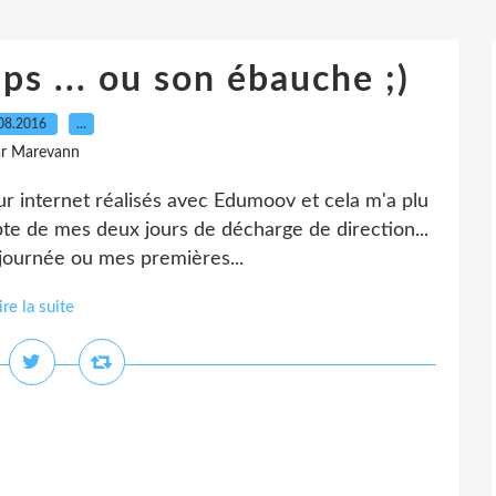
s ... ou son ébauche ;)
08.2016
…
ar Marevann
sur internet réalisés avec Edumoov et cela m'a plu
mpte de mes deux jours de décharge de direction...
journée ou mes premières...
ire la suite