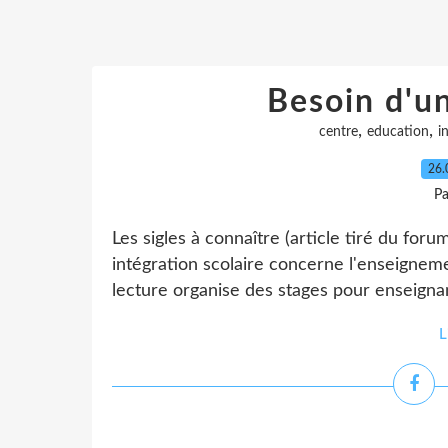
Besoin d'un
,
,
centre
education
i
26.
P
Les sigles à connaître (article tiré du for
intégration scolaire concerne l'enseigneme
lecture organise des stages pour enseignan
L