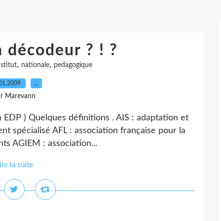
 décodeur ? ! ?
,
,
nstitut
nationale
pedagogique
01.2009
…
ar Marevann
um EDP ) Quelques définitions . AIS : adaptation et
nt spécialisé AFL : association française pour la
ts AGIEM : association...
ire la suite