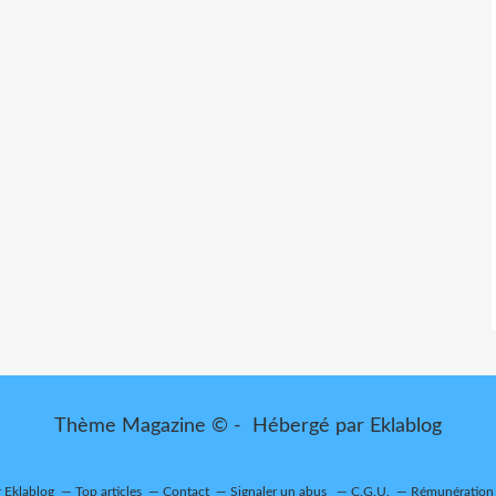
Thème Magazine © - Hébergé par
Eklablog
r Eklablog
Top articles
Contact
Signaler un abus
C.G.U.
Rémunération e