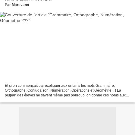
Publié le 08/08/2009 à 16:12
Par
Marevann
Et si on commençait par expliquer aux enfants les mots Grammaire,
Orthographe, Conjugaison, Numération, Opérations et Géométrie... ! La
plupart des élèves ne savent même pas pourquoi on donne ces noms aux
différentes matières! Pour eux c'est soit du Français...