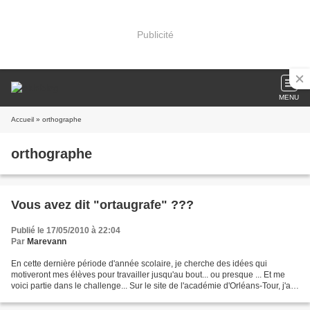
Publicité
MENU
Accueil
» orthographe
orthographe
Vous avez dit "ortaugrafe" ???
Publié le 17/05/2010 à 22:04
Par
Marevann
En cette dernière période d'année scolaire, je cherche des idées qui
motiveront mes élèves pour travailler jusqu'au bout... ou presque ... Et me
voici partie dans le challenge... Sur le site de l'académie d'Orléans-Tour, j'ai
découvert le challenge orthographe,...